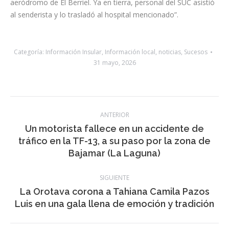
accedieron hasta el afectado, le prestaron la primera
asistencia y procedieron a su rescate para evacuarlo hasta el
aeródromo de El Berriel. Ya en tierra, personal del SUC asistió
al senderista y lo trasladó al hospital mencionado”.
Categoría:
Información Insular
,
Información local
,
noticias
,
Sucesos
31 mayo, 2026
Navegación
ANTERIOR
entre
Un motorista fallece en un accidente de
Publicación
tráfico en la TF-13, a su paso por la zona de
publicaciones
anterior:
Bajamar (La Laguna)
SIGUIENTE
La Orotava corona a Tahiana Camila Pazos
Publicación
Luis en una gala llena de emoción y tradición