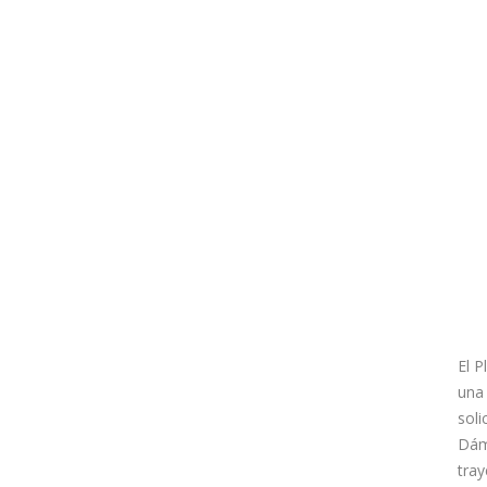
El P
una
soli
Dám
tray