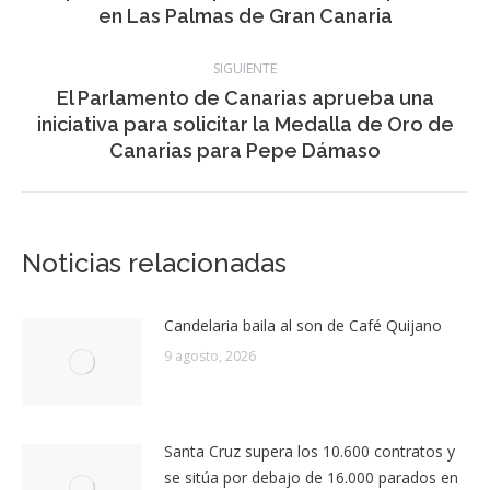
entre
Un hombre en estado crítico tras ser
Publicación
recuperado de una parada cardiorrespiratoria
publicaciones
anterior:
en Las Palmas de Gran Canaria
SIGUIENTE
El Parlamento de Canarias aprueba una
Publicación
iniciativa para solicitar la Medalla de Oro de
siguiente:
Canarias para Pepe Dámaso
Noticias relacionadas
Candelaria baila al son de Café Quijano
9 agosto, 2026