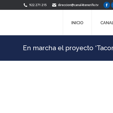
922 271 215
direccion@canal4tenerife.tv
Fac
pag
ope
INICIO
CANAL
in
ne
win
En marcha el proyecto ‘Tacor