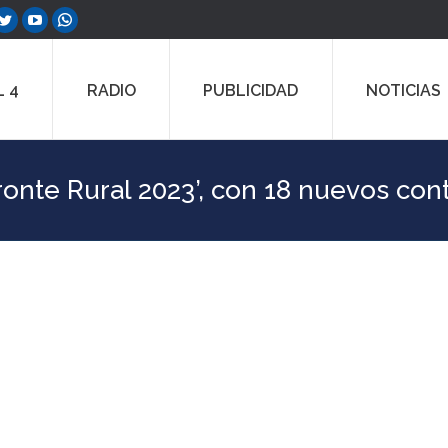
ebook
Twitter
YouTube
Whatsapp
e
page
page
page
ns
opens
opens
opens
 4
RADIO
PUBLICIDAD
NOTICIAS
in
in
in
w
new
new
new
dow
window
window
window
onte Rural 2023’, con 18 nuevos cont