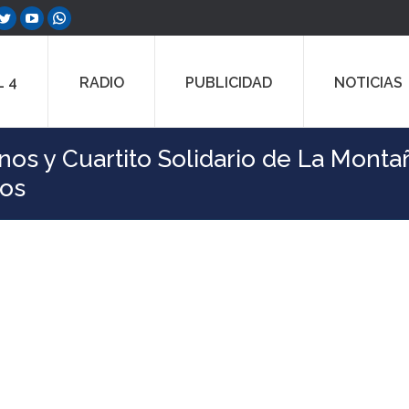
ebook
Twitter
YouTube
Whatsapp
e
page
page
page
ns
opens
opens
opens
 4
RADIO
PUBLICIDAD
NOTICIAS
in
in
in
w
new
new
new
dow
window
window
window
os y Cuartito Solidario de La Monta
jos