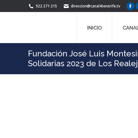
922 271 215
direccion@canal4tenerife.tv
Fac
pag
ope
INICIO
CANAL
in
ne
win
Fundación José Luis Montesin
Solidarias 2023 de Los Reale