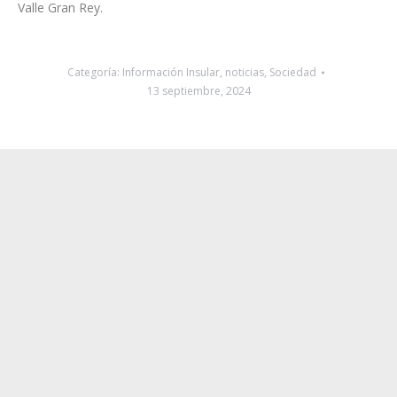
une la isla con conexiones desde Alajeró, Valle Gran Rey y
Vallehermoso hasta San Sebastián de La Gomera. También
entre el aeropuerto con la capital insular y Valle Gran Rey.
Además de los servicios que parten desde Alojera y La Dama
hacia Vallehermoso, y la ruta que une este último punto con
Valle Gran Rey.
Categoría:
Información Insular
,
noticias
,
Sociedad
13 septiembre, 2024
Navegación
ANTERIOR
entre
El Ayuntamiento de Adeje agradece la
colaboración de los hoteles y particulares en
publicaciones
Publicación
el realojo de las personas afectadas tras el
anterior:
incendio en Playa Paraíso