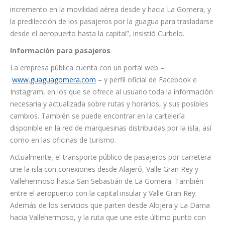
Sebastián con el Aeropuerto insular (Línea 7) ha sido la que ha
experimentado un crecimiento más significativo: más de 2 mil
personas han hecho uso de esta ruta, lo que se traduce en un
crecimiento de más del 35% en comparación con el mismo
mes del año anterior. “Esto viene a evidenciar también un
incremento en la movilidad aérea desde y hacia La Gomera, y
la predilección de los pasajeros por la guagua para trasladarse
desde el aeropuerto hasta la capital”, insistió Curbelo.
Información para pasajeros
La empresa pública cuenta con un portal web –
www.guaguagomera.com
– y perfil oficial de Facebook e
Instagram, en los que se ofrece al usuario toda la información
necesaria y actualizada sobre rutas y horarios, y sus posibles
cambios. También se puede encontrar en la cartelería
disponible en la red de marquesinas distribuidas por la isla, así
como en las oficinas de turismo.
Actualmente, el transporte público de pasajeros por carretera