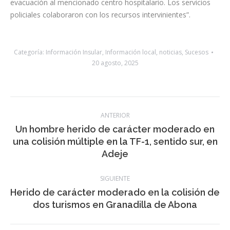
evacuación al mencionado centro hospitalario. Los servicios
policiales colaboraron con los recursos intervinientes”.
Categoría:
Información Insular
,
Información local
,
noticias
,
Sucesos
20 agosto, 2025
Navegación
ANTERIOR
entre
Un hombre herido de carácter moderado en
Publicación
una colisión múltiple en la TF-1, sentido sur, en
publicaciones
anterior:
Adeje
SIGUIENTE
Herido de carácter moderado en la colisión de
Publicación
dos turismos en Granadilla de Abona
siguiente: