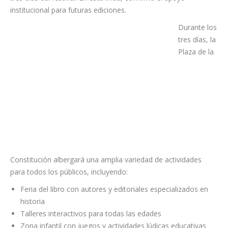
El alcalde Francisco Linares expresó su satisfacción por acoger
la Villa un evento literario de esta envergadura y de gran
calidad, no solo por los escritores participantes sino también
por el amplio e interesante programa que desarrolla en los
tres días del festival. En esta línea, confirmó el apoyo
institucional para futuras ediciones.
Durante los
tres días, la Plaza de la Constitución albergará una amplia
variedad de actividades para todos los públicos, incluyendo:
Feria del libro con autores y editoriales especializados en
historia
Talleres interactivos para todas las edades
Zona infantil con juegos y actividades lúdicas educativas
Recreaciones históricas con representaciones teatrales
Presentaciones de libros con los autores invitados
Exposiciones, incluyendo ‘Escrito en piedra’ del Profesor
Farrujia sobre los orígenes de Canarias
Mesas redondas sobre el papel de las mujeres en la