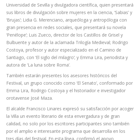
televisión y experto en Leonardo da Vinci, que presentará su
novela ‘Te he llamado por tu nombre’; Andrés Pascual, Premio
Espasa Novela Histórica Alfonso X El Sabio, con su novela ‘El
árbol de las palabras’; Ana Lena Rivera, ganadora del Premio
Torrente Ballester; Adela Muñoz Páez, catedrática de la
Universidad de Sevilla y divulgadora científica, quien presentará
sus libros de divulgación sobre mujeres en la ciencia, ‘Sabias’ y
‘Brujas’; Lidia G. Merenciano, arqueóloga y antropóloga con
gran presencia en redes sociales, que presentará su novela
‘Penélope’; Luis Zueco, director de los Castillos de Grisel y
Bulbuente y autor de la aclamada Trilogía Medieval; Rodrigo
Costoya, profesor y autor especializado en el Camino de
Santiago, con ‘El siglo del milagro’; y Emma Lira, periodista y
autora de ‘La luna sobre Roma’.
También estarán presentes los asesores históricos del
Festival, un grupo conocido como ‘El Senato’, conformado por
Emma Lira, Rodrigo Costoya y el historiador e investigador
orotavense José Maza.