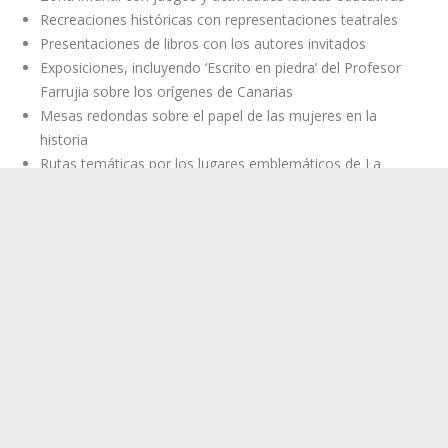
historia
Rutas temáticas por los lugares emblemáticos de La
Orotava
El festival, que celebra su tercera edición, tiene como
principales objetivos promover la lectura, difundir el
conocimiento histórico de manera amena y accesible,
dinamizar la vida cultural de La Orotava y visibilizar a autores y
editoriales del género histórico, haciendo especial hincapié
este año en recuperar y valorar el papel fundamental que
desempeñaron las mujeres en la construcción de nuestro
mundo.
Invitamos a la inauguración del evento, el día viernes 28 de
marzo, a las 17 hs, en la Plaza de la Constitución. Contaremos
con la presencia de todos los invitados, autoridades y
organizadores. A continuación, lo medios contarán con la
oportunidad de entrevistar a los invitados.
El evento está producido por Atlántida Distribuciones,