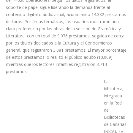
Durante el pasado año, el servicio de préstamo sumó un total
de 14.626 operaciones. Según los datos registrados, el
soporte de papel sigue liderando la demanda frente al
contenido digital o audiovisual, acumulando 14.382 préstamos
de libros. Por áreas temáticas, los usuarios mostraron una
clara preferencia por las obras de la sección de Gramática y
Literatura, con un total de 9.076 préstamos, seguida de cerca
por los títulos dedicados a la Cultura y el Conocimiento
general, que registraron 3.081 préstamos. El mayor porcentaje
de estos préstamos lo realizó el público adulto (10.909),
mientras que los lectores infantiles registraron 3.714
préstamos.
La
biblioteca,
integrada
en la Red
de
Bibliotecas