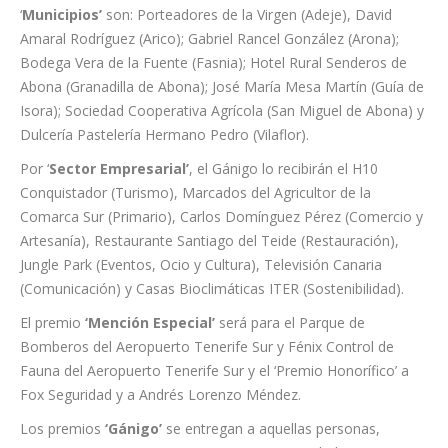
‘
Municipios’
son: Porteadores de la Virgen (Adeje), David
Amaral Rodríguez (Arico); Gabriel Rancel González (Arona);
Bodega Vera de la Fuente (Fasnia); Hotel Rural Senderos de
Abona (Granadilla de Abona); José María Mesa Martín (Guía de
Isora); Sociedad Cooperativa Agrícola (San Miguel de Abona) y
Dulcería Pastelería Hermano Pedro (Vilaflor).
Por ‘
Sector Empresarial’
, el Gánigo lo recibirán el H10
Conquistador (Turismo), Marcados del Agricultor de la
Comarca Sur (Primario), Carlos Domínguez Pérez (Comercio y
Artesanía), Restaurante Santiago del Teide (Restauración),
Jungle Park (Eventos, Ocio y Cultura), Televisión Canaria
(Comunicación) y Casas Bioclimáticas ITER (Sostenibilidad).
El premio
‘Mención Especial’
será para el Parque de
Bomberos del Aeropuerto Tenerife Sur y Fénix Control de
Fauna del Aeropuerto Tenerife Sur y el ‘Premio Honorífico’ a
Fox Seguridad y a Andrés Lorenzo Méndez.
Los premios
‘Gánigo’
se entregan a aquellas personas,