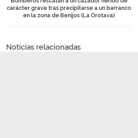
Bomberos rescatan a un cazador herido de
Publicación
carácter grave tras precipitarse a un barranco
siguiente:
en la zona de Benijos (La Orotava)
Noticias relacionadas
Más de 600 menores conocen de cerca la
labor de la Policía Local con las Escuelas
de Verano
8 agosto, 2026
El Cabildo de Tenerife impulsa una nueva
etapa de la campaña de voluntariado
‘Aliadas por la Conservación de Los
Acantilados de Teno’
8 agosto, 2026