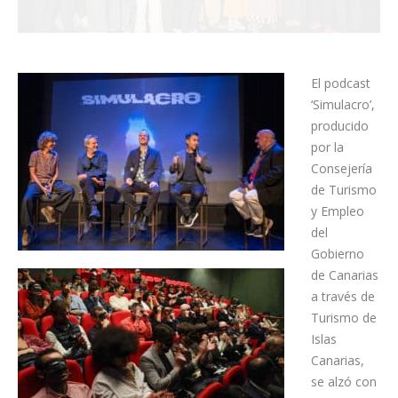
El podcast
‘Simulacro’,
producido
por la
Consejería
de Turismo
y Empleo
del
Gobierno
de Canarias
a través de
Turismo de
Islas
Canarias,
se alzó con