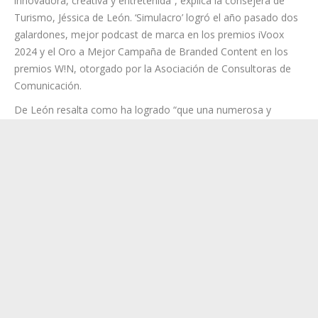
innovadora, creativa y entretenida”, explica la consejera de
Turismo, Jéssica de León. ‘Simulacro’ logró el año pasado dos
galardones, mejor podcast de marca en los premios iVoox
2024 y el Oro a Mejor Campaña de Branded Content en los
premios W!N, otorgado por la Asociación de Consultoras de
Comunicación.
De León resalta como ha logrado “que una numerosa y
variada audiencia recorra las ocho islas durante tres horas y
media, descubriendo de manera entretenida y diferente la
singularidad y la belleza de los paisajes únicos de Canarias”.
Este thriller de suspense, coproducido con el sello de podcast
multipremiado El Extraordinario, ha conseguido 1,2 millones
de escuchas y cuenta con un alto nivel de retención, pues
logra mantener la atención del 85% de los seguidores que
escuchan el primer capítulo, un porcentaje que sube al 95% a
partir del capítulo dos, a partir del cual ya es del 100% hasta
llegar al décimo capítulo.
Esta ficción