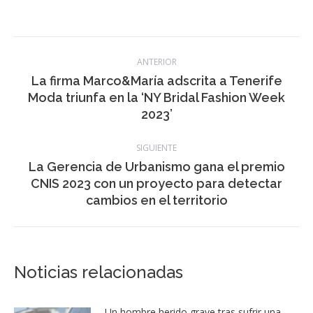
Navegación
ANTERIOR
entre
La firma Marco&María adscrita a Tenerife
Publicación
Moda triunfa en la ‘NY Bridal Fashion Week
publicaciones
anterior:
2023’
SIGUIENTE
La Gerencia de Urbanismo gana el premio
Publicación
CNIS 2023 con un proyecto para detectar
siguiente:
cambios en el territorio
Noticias relacionadas
Un hombre herido grave tras sufrir una