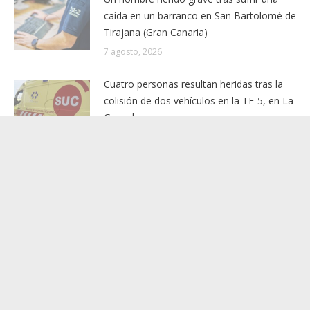
caída en un barranco en San Bartolomé de
Tirajana (Gran Canaria)
7 agosto, 2026
Cuatro personas resultan heridas tras la
colisión de dos vehículos en la TF-5, en La
Guancha
6 agosto, 2026
La entrada en vigor de la nueva Ley de
Cabildos modifica las obligaciones de
publicidad activa de las corporaciones
insulares y municipales
6 agosto, 2026
La recuperación del óleo histórico del
hemiciclo parlamentario entra en su fase
final