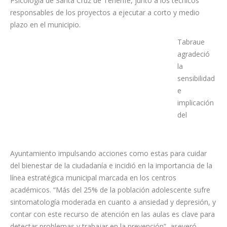
La presentación contó con la participación de María Luz
Tabraue, vocal del área educativa del Colegio Oficial de
Psicología de Santa Cruz de Tenerife, junto a los técnicos
responsables de los proyectos a ejecutar a corto y medio
plazo en el municipio.
Tabraue
agradeció
la
sensibilidad
e
implicación
del
Ayuntamiento impulsando acciones como estas para cuidar
del bienestar de la ciudadanía e incidió en la importancia de la
línea estratégica municipal marcada en los centros
académicos. “Más del 25% de la población adolescente sufre
sintomatología moderada en cuanto a ansiedad y depresión, y