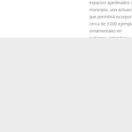
espacios ajardinados 
municipio, una actuac
que permitirá incorpor
cerca de 3.000 ejempl
ornamentales en
parterres, rotondas y
e Su Santidad el Papa León XIV a La Laguna, el próximo 12 de junio, e
 guiño visual en algunos de los espacios situados en el itinerario y zo
nes florales en tonos blancos y amarillos, colores representativos del