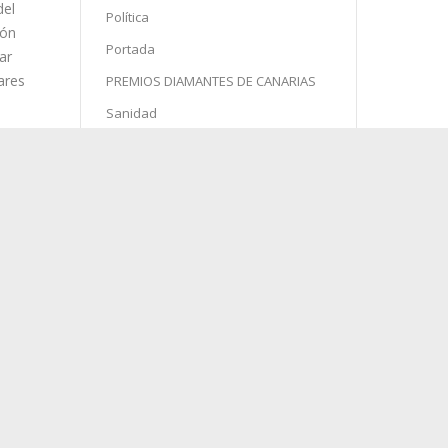
del
Política
ión
Portada
ar
ares
PREMIOS DIAMANTES DE CANARIAS
Sanidad
Semana Santa
Sin categoría
Sociedad
Sucesos
Turismo
l
agosto 2026
nas
L
M
X
J
V
S
D