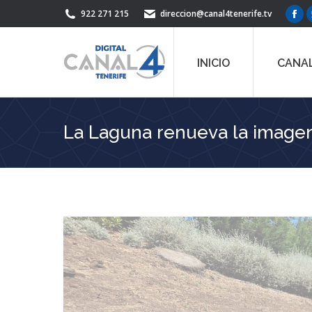
922 271 215
direccion@canal4tenerife.tv
Fac
pag
ope
INICIO
CANAL
in
ne
win
La Laguna renueva la imagen