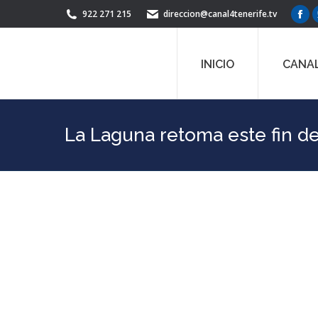
922 271 215
direccion@canal4tenerife.tv
Fac
pag
ope
INICIO
CANAL
in
ne
win
La Laguna retoma este fin de