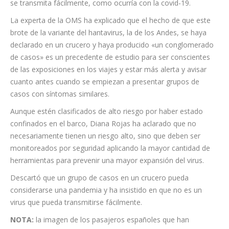
Aunque la mayoría de pasajeros y tripulantes están
clasificados como de alto riesgo, serán evacuados y viajarán
solamente con una mascarilla N95, porque con esa protección
y el lavado de manos es suficiente, ya que no es un virus que
se transmita fácilmente, como ocurría con la covid-19.
La experta de la OMS ha explicado que el hecho de que este
brote de la variante del hantavirus, la de los Andes, se haya
declarado en un crucero y haya producido «un conglomerado
de casos» es un precedente de estudio para ser conscientes
de las exposiciones en los viajes y estar más alerta y avisar
cuanto antes cuando se empiezan a presentar grupos de
casos con síntomas similares.
Aunque estén clasificados de alto riesgo por haber estado
confinados en el barco, Diana Rojas ha aclarado que no
necesariamente tienen un riesgo alto, sino que deben ser
monitoreados por seguridad aplicando la mayor cantidad de
herramientas para prevenir una mayor expansión del virus.