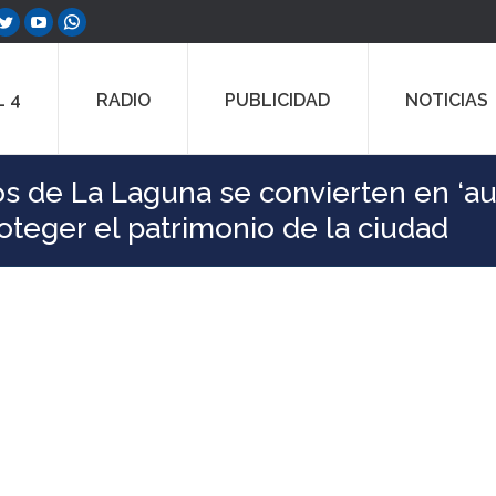
ebook
Twitter
YouTube
Whatsapp
e
page
page
page
ns
opens
opens
opens
 4
RADIO
PUBLICIDAD
NOTICIAS
in
in
in
w
new
new
new
dow
window
window
window
icos de La Laguna se convierten en ‘a
oteger el patrimonio de la ciudad