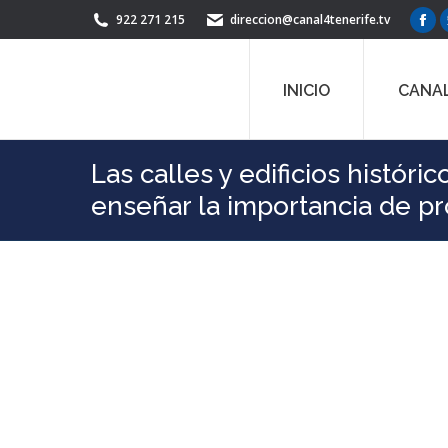
922 271 215
direccion@canal4tenerife.tv
Fac
pag
ope
INICIO
CANAL
in
ne
win
Las calles y edificios histór
enseñar la importancia de pr