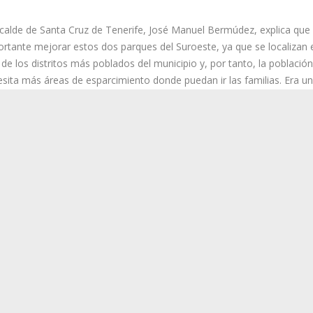
lcalde de Santa Cruz de Tenerife, José Manuel Bermúdez, explica que 
rtante mejorar estos dos parques del Suroeste, ya que se localizan 
de los distritos más poblados del municipio y, por tanto, la población
sita más áreas de esparcimiento donde puedan ir las familias. Era u
nda vecinal que se hará realidad antes de que finalice el año”.
su parte, el concejal de Servicios Públicos, Carlos Tarife, indica que “
 haciendo un gran esfuerzo para mejorar las zonas destinadas al
rcimiento en los cinco distritos de la ciudad”. Además, ha adelantad