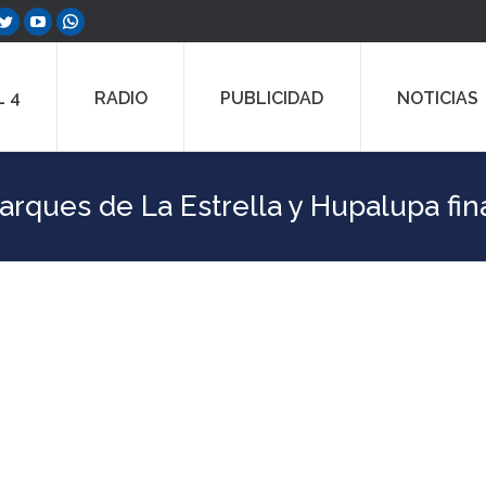
ebook
Twitter
YouTube
Whatsapp
e
page
page
page
ns
opens
opens
opens
 4
RADIO
PUBLICIDAD
NOTICIAS
in
in
in
w
new
new
new
dow
window
window
window
arques de La Estrella y Hupalupa fin