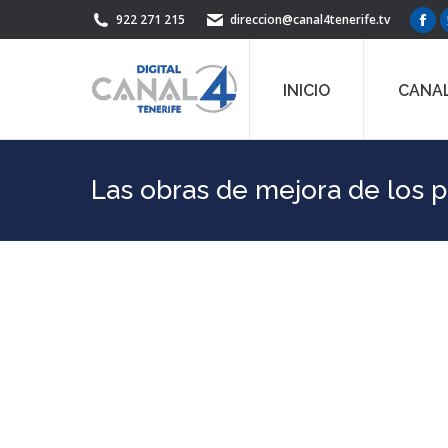
922 271 215
direccion@canal4tenerife.tv
Fac
pag
ope
INICIO
CANAL
in
ne
win
Las obras de mejora de los p