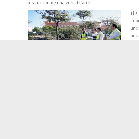
instalación de una zona infantil.
El a
impo
uno 
nece
dema
Por 
está
espa