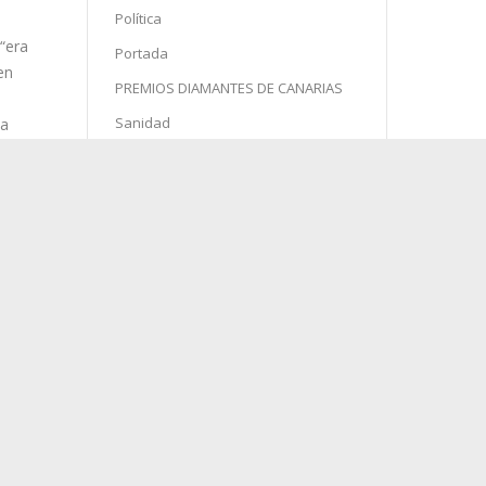
Política
Portada
PREMIOS DIAMANTES DE CANARIAS
Sanidad
Semana Santa
Sin categoría
Sociedad
Sucesos
“era
en
Turismo
na
se
agosto 2026
o que
L
M
X
J
V
S
D