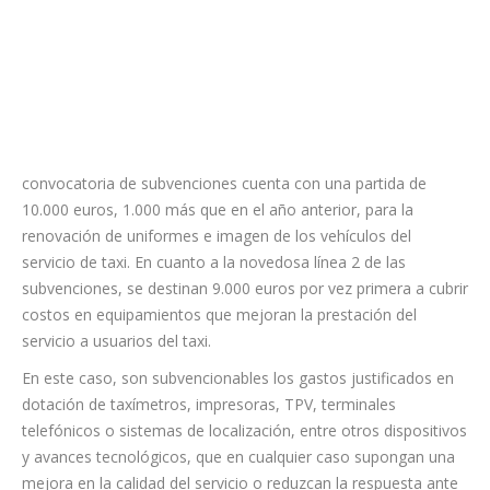
partida de 10.000 euros, 1.000 más que en el año anterior,
para la renovación de uniformes e imagen de los vehículos del
servicio de taxi. En cuanto a la novedosa línea 2 de las
subvenciones, se destinan 9.000 euros por vez primera a cubrir
costos en equipamientos que mejoran la prestación del
servicio a usuarios del taxi.
En este caso, son subvencionables los gastos justificados en
dotación de taxímetros, impresoras, TPV, terminales
telefónicos o sistemas de localización, entre otros dispositivos
y avances tecnológicos, que en cualquier caso supongan una
mejora en la calidad del servicio o reduzcan la respuesta ante
la petición del mismo.
Recalca Alexis Hernández en que “existe una ordenanza
reguladora donde se establece la correcta uniformidad en los
profesionales del sector del taxi, así como en la imagen del
serigrafiado de los vehículos que operan con licencia municipal
en la localidad, que ha de cumplirse y para la que el propio
Ayuntamiento viene aportando anualmente una cantidad