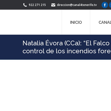
922 271 215
direccion@canal4tenerife.tv
Fac
pag
ope
INICIO
CANAL
in
ne
win
Natalia Évora (CCa): “El Falc
control de los incendios for