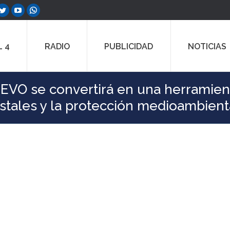
ebook
Twitter
YouTube
Whatsapp
e
page
page
page
ns
opens
opens
opens
 4
RADIO
PUBLICIDAD
NOTICIAS
in
in
in
w
new
new
new
dow
window
window
window
o EVO se convertirá en una herramien
estales y la protección medioambienta