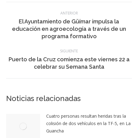
Navegación
ANTERIOR
entre
El Ayuntamiento de Güímar impulsa la
Publicación
educación en agroecología a través de un
publicaciones
anterior:
programa formativo
SIGUIENTE
Puerto de la Cruz comienza este viernes 22 a
Publicación
celebrar su Semana Santa
siguiente:
Noticias relacionadas
Cuatro personas resultan heridas tras la