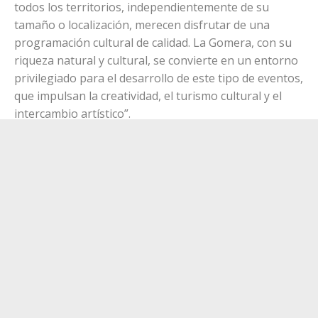
Por su parte, el consejero de Juventud del Cabildo de
La Gomera, Guillermo Medina, insistió en que el
Festival Todas las Danzas, en su cuarta edición, “no
solo destaca la importancia de la danza como forma
de expresión artística, sino que refuerza la idea de que
todos los territorios, independientemente de su
tamaño o localización, merecen disfrutar de una
programación cultural de calidad. La Gomera, con su
riqueza natural y cultural, se convierte en un entorno
privilegiado para el desarrollo de este tipo de eventos,
que impulsan la creatividad, el turismo cultural y el
intercambio artístico”.
Martín
Padrón,
director
del Centro