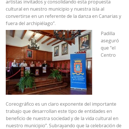
La alcaldesa de San Sebastián de La Gomera, Angélica
Padilla, remarcó la calidad artística de la que puede
presumir este festival desde su primera edición,
“llenando los escenarios con el increíble talento de los
artistas invitados y consolidando esta propuesta
cultural en nuestro municipio y nuestra isla al
convertirse en un referente de la danza en Canarias y
fuera del archipiélago”.
Padilla
aseguró
que “el
Centro