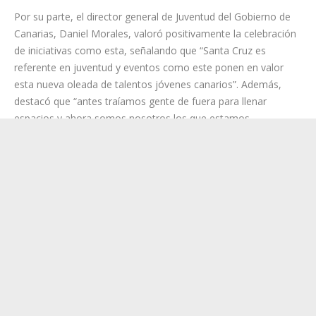
pensada para disfrutar en un ambiente seguro, dinámico y
preparado para recibir a cientos de personas en pleno corazón
de la ciudad”. Por ello, el edil invita a todos los jóvenes de la
isla a celebrar las Fiestas de Mayo desde otra perspectiva más
juvenil y urbana.
Por su parte, el director general de Juventud del Gobierno de
Canarias, Daniel Morales, valoró positivamente la celebración
de iniciativas como esta, señalando que “Santa Cruz es
referente en juventud y eventos como este ponen en valor
esta nueva oleada de talentos jóvenes canarios”. Además,
destacó que “antes traíamos gente de fuera para llenar
espacios y ahora somos nosotros los que estamos
exportando talento joven canario hacia afuera. Estamos en un
punto súper positivo para toda la identidad canaria y el talento
joven emergente”.
La Gocha, artista protagonista en el cartel del evento,
aprovechó la ocasión para agradecer la visibilidad e impulso de
la cultura y el talento por parte del Consistorio: “No hay