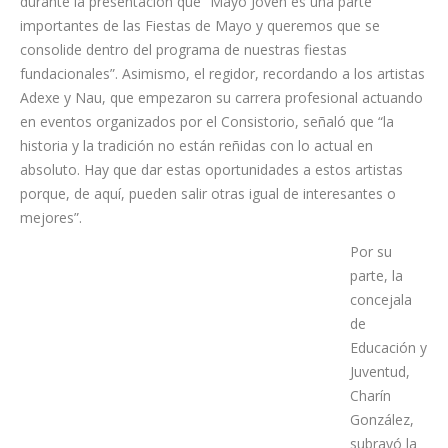
Rayyx, La Gocha, Lass Suga y algunos DJ’s, conformando una
propuesta musical que apuesta por el talento joven y la
escena musical actual.
El alcalde del municipio, José Manuel Bermúdez, destacó
durante la presentación que “Mayo Joven es una parte
importantes de las Fiestas de Mayo y queremos que se
consolide dentro del programa de nuestras fiestas
fundacionales”. Asimismo, el regidor, recordando a los artistas
Adexe y Nau, que empezaron su carrera profesional actuando
en eventos organizados por el Consistorio, señaló que “la
historia y la tradición no están reñidas con lo actual en
absoluto. Hay que dar estas oportunidades a estos artistas
porque, de aquí, pueden salir otras igual de interesantes o
mejores”.
Por su
parte, la
concejala
de