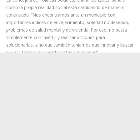
vulnerabilidad cambia de rostro de manera rápida y las
administraciones debemos intentar adaptarnos rápidamente”.
Así, expuso, “no buscamos asistencialismo puro y duro, es
buscar entre todos que las personas salgan de esta situación”.
La concejala de Políticas Sociales, Charín González, señaló
cómo la propia realidad social está cambiando de manera
continuada: “Nos encontramos ante un municipio con
importantes índices de envejecimiento, soledad no deseada,
problemas de salud mental y de vivienda. Por eso, no basta
simplemente con invertir y realizar acciones para
solucionarlas, sino que también teníamos que innovar y buscar
nuevas formas de abordar estas situaciones”.
Asimismo, destacó que “desde Santa Cruz mantenemos el
compromiso de seguir luchando y avanzando en los derechos
sociales de todas las personas”. Por ello, “vamos a trabajar
temas como la inteligencia artificial aplicada a los servicios
sociales, nuevos modelos de cuidades, viviendas comunitarias,
autonomía personal y tecnología para el cuidado”.