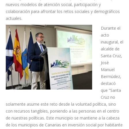
institucionales, entidades sociales, profesionales y expertos de
distintos territorios. El Foro se enmarca, además, dentro de la
estrategia impulsada por el Ayuntamiento de Santa Cruz en
materia de innovación social, incluida en el segundo plan
estratégico municipal 2026-2030, que, apuesta por incorporar
nuevos modelos de atención social, participación y
colaboración para afrontar los retos sociales y demográficos
actuales.
Durante el
acto
inaugural, el
alcalde de
Santa Cruz,
José
Manuel
Bermúdez,
destacó
que “Santa