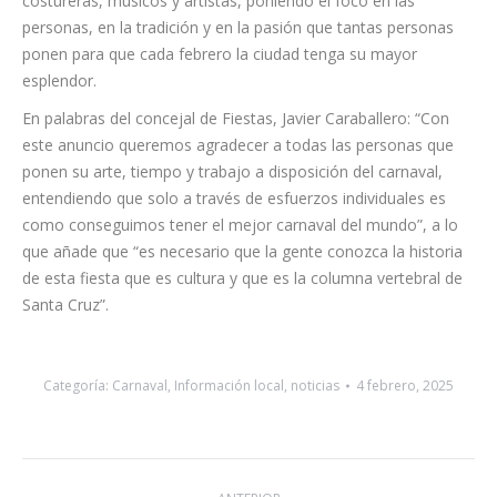
audiovisual El vuelo del rinoceronte, se pueden observar a
grupos del carnaval ensayando, al equipo del OAFAR, a
costureras, músicos y artistas, poniendo el foco en las
personas, en la tradición y en la pasión que tantas personas
ponen para que cada febrero la ciudad tenga su mayor
esplendor.
En palabras del concejal de Fiestas, Javier Caraballero: “Con
este anuncio queremos agradecer a todas las personas que
ponen su arte, tiempo y trabajo a disposición del carnaval,
entendiendo que solo a través de esfuerzos individuales es
como conseguimos tener el mejor carnaval del mundo”, a lo
que añade que “es necesario que la gente conozca la historia
de esta fiesta que es cultura y que es la columna vertebral de
Santa Cruz”.
Categoría:
Carnaval
,
Información local
,
noticias
4 febrero, 2025