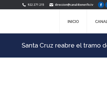
922 271 215
direccion@canal4tenerife.tv
Fac
pag
ope
INICIO
CANAL
in
ne
win
Santa Cruz reabre el tramo d