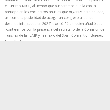
el turismo”.
“Uno de los encuentros más relevantes será con la Spain
Convention Bureau, entidad con la que abordaremos el
procedimiento de adhesión de Santa Cruz a este organismo,
pondremos sobre la mesa el posicionamiento de la capital en
el turismo MICE, al tiempo que buscaremos que la capital
participe en los encuentros anuales que organiza esta entidad,
así como la posibilidad de acoger un congreso anual de
destinos integrados en 2024” explicó Pérez, quien añadió que
“contaremos con la presencia del secretario de la Comisión de
Turismo de la FEMP y miembro del Spain Convention Bureau,
Jorge Castro”.
“Esta edición de FITUR también será una buena oportunidad
para conocer tendencias para el despliegue de tecnológico
que se va a realizar en las Oficinas de Información y en la
señalética turística, en el marco del Plan de Sostenibilidad
Turística, o conocer proyectos de otros destinos para avanzar
en la conversión de Santa Cruz como destino turístico