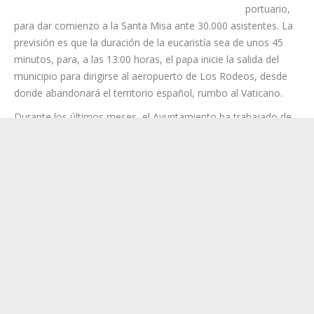
portuario,
para dar comienzo a la Santa Misa ante 30.000 asistentes. La
previsión es que la duración de la eucaristía sea de unos 45
minutos, para, a las 13:00 horas, el papa inicie la salida del
municipio para dirigirse al aeropuerto de Los Rodeos, desde
donde abandonará el territorio español, rumbo al Vaticano.
Durante los últimos meses, el Ayuntamiento ha trabajado de
forma coordinada con las distintas administraciones, Fuerzas
y Cuerpos de Seguridad y organismos implicados para diseñar
un amplio dispositivo que garantice el correcto desarrollo de la
visita. Seguridad, movilidad, emergencias, accesibilidad,
limpieza, transporte público y atención ciudadana son algunas
de las áreas que han participado en la organización de un
evento sin precedentes para la capital.
El alcalde de Santa Cruz, José Manuel Bermúdez, destaca que
la ciudad afronta esta cita “con enorme ilusión,
responsabilidad y orgullo”, al tratarse de “un momento
histórico que nunca antes había vivido nuestra capital”. En este