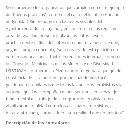
que cada mujer asesinada, no solo sea un número, sino un
recordatorio de que aún tenemos mucho trabajo por hacer.
Con ello, se persigue visibilizar, pero también, o sobre todo,
sensibilizar a la sociedad”, indica Idaira Afonso, concejala y
coportavoz de Unidas se puede.
Son numeroso los organismos que cumplen con este ejemplo
de “buenas prácticas”, como es el caso del Instituto Canario
de Igualdad. Sin embargo, en las redes sociales del
Ayuntamiento de La Laguna y en concreto, en las redes del
área de Igualdad, no se actualizan los datos desde
prácticamente el final del anterior mandato, a pesar de que,
según la propia concejala, “se ha realizado esta petición en
numerosas ocasiones, tanto en reuniones internas, como en
los Consejos Municipales de las Mujeres y de Diversidad
LGBTIQA+. Lo traemos a Pleno como ruego para que quede
constancia de esta petición, porque cuando nos tocó
gestionar, entendíamos que todas las políticas feministas y las
acciones que las acompañan deben ser transversales y eje