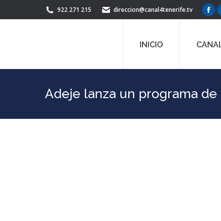
922 271 215
direccion@canal4tenerife.tv
Fac
pag
ope
INICIO
CANAL
in
ne
win
Adeje lanza un programa de a