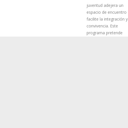
“A través de un ocio
saludable y formativo,
buscará ofrecer a la
juventud adejera un
espacio de encuentro
facilite la integración y
convivencia. Este
programa pretende
impulsar valores
esenciales como la
 entre la juventud adejera”, explicó la concejala.
sticos, tales como la visita al show de Kike Pérez, cine, bolera, hasta