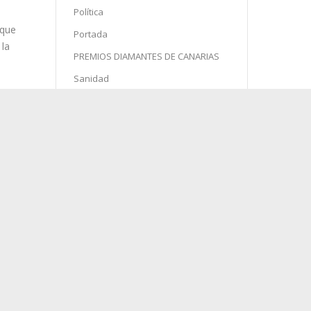
Política
Portada
PREMIOS DIAMANTES DE CANARIAS
Sanidad
Semana Santa
 se
Sin categoría
Sociedad
Sucesos
 que
 la
Turismo
agosto 2026
L
M
X
J
V
S
D