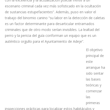
importancia de este encuentro que “hoy no solo inauguramos
un evento formativo, sino que consolidamos un compromiso
con la excelencia y la actualización policial frente a un
escenario criminal cada vez más sofisticado en la ocultación
de sustancias estupefacientes”. Además, puso en valor el
trabajo del binomio canino “su labor en la detección de caletas
es un factor determinante para desarticular entramados
criminales que de otro modo serían invisibles. La lealtad del
perro y la pericia del guía conforman un equipo que es un
auténtico orgullo para el Ayuntamiento de Adeje”.
El objetivo
principal de
este
arranque ha
sido sentar
las bases
teóricas y
comenzar
las