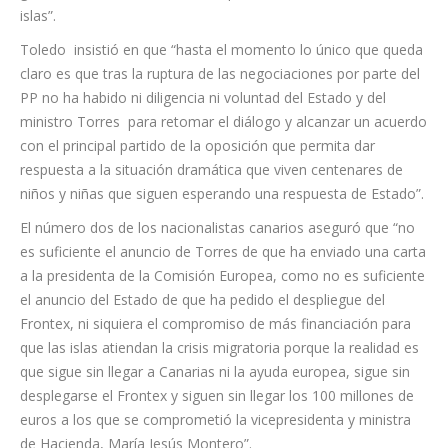
muestra con palabras sino con hechos” e invitó al ministro
Torres “a mostrar la carta que él mismo ha confirmado haber
enviado a la presidenta de la Comisión Europea (CE), Ursula
von der Leyen, solicitando la ayuda de a España para la
gestión del drama humanitario que afronta en solitario las
islas”.
Toledo insistió en que “hasta el momento lo único que queda
claro es que tras la ruptura de las negociaciones por parte del
PP no ha habido ni diligencia ni voluntad del Estado y del
ministro Torres para retomar el diálogo y alcanzar un acuerdo
con el principal partido de la oposición que permita dar
respuesta a la situación dramática que viven centenares de
niños y niñas que siguen esperando una respuesta de Estado”.
El número dos de los nacionalistas canarios aseguró que “no
es suficiente el anuncio de Torres de que ha enviado una carta
a la presidenta de la Comisión Europea, como no es suficiente
el anuncio del Estado de que ha pedido el despliegue del
Frontex, ni siquiera el compromiso de más financiación para