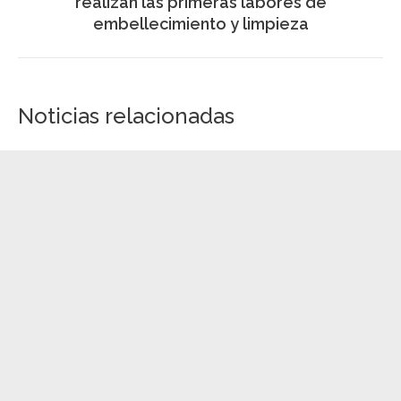
SIGUIENTE
Los integrantes del programa ‘Mejorando la
empleabilidad y el paisaje de Candelaria’
Publicación
realizan las primeras labores de
siguiente:
embellecimiento y limpieza
Noticias relacionadas
San Sebastián de La Gomera celebra la
gran fiesta del comercio el 7 y 8 de agosto
5 agosto, 2026
El Ayuntamiento de Adeje inicia las obras
de regeneración de la Plaza Charco del