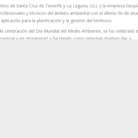
a Dirección General del Medio Natural del Gobierno de Canarias, en
entos de Santa Cruz de Tenerife y La Laguna, ULL y la empresa Gespl
profesionales y técnicos del ámbito ambiental con el último fin de anal
plicación para la planificación y la gestión del territorio.
de celebración del Día Mundial del Medio Ambiente, se ha celebrado e
sencial y en ‘streaming’) y ha tenido como principal objetivo dar a
a desarrollada para apoyar la restauración ambiental, la planificaci
áctica de sus funcionalidades y aplicaciones bajo la base de un reco
 integrando una base de datos de especies vegetales y un sistema de