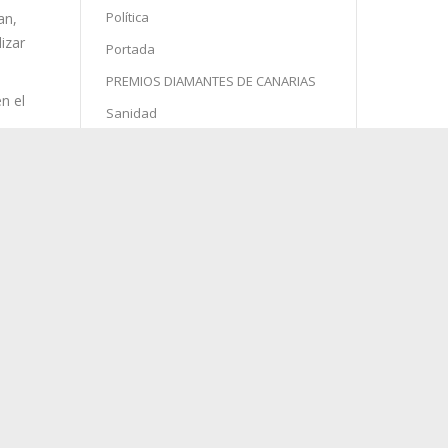
Política
Portada
PREMIOS DIAMANTES DE CANARIAS
Sanidad
Semana Santa
Sin categoría
Sociedad
an,
Sucesos
izar
Turismo
n el
ón
agosto 2026
rrido
L
M
X
J
V
S
D