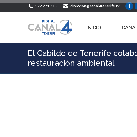
922 271 215
direccion@canal4tenerife.tv
Fac
pag
ope
INICIO
CANAL
in
ne
win
El Cabildo de Tenerife colabo
restauración ambiental