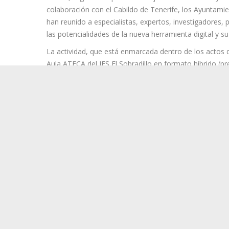
La cita, organizada por la Consejería de Educación y l
colaboración con el Cabildo de Tenerife, los Ayuntami
han reunido a especialistas, expertos, investigadores, 
las potencialidades de la nueva herramienta digital y su a
La actividad, que está enmarcada dentro de los actos 
Aula ATECA del IES El Sobradillo en formato híbrido (pre
conocer el simulador digital iBARRANCO, una herramient
territorial y el diseño de infraestructuras verdes.
Durante la jornada se ha realizado una demostración pr
virtual en tres dimensiones por el Barranco La Monja,