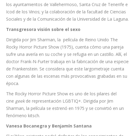
Canarias, Promotur Turismo de Canarias S.A. e Instituto
Canario de Desarrollo Cultura S.A.; Cabildo Insular de Tenerife;
los ayuntamientos de Vallehermoso, Santa Cruz de Tenerife e
Icod de los Vinos; y la colaboración de la facultad de Ciencias
Sociales y de la Comunicación de la Universidad de La Laguna.
Transgresora visión sobre el sexo
Dirigida por Jim Sharman, la película de Reino Unido The
Rocky Horror Picture Show (1975), cuenta cómo una pareja
sufre una avería en su coche y se refugia en un castillo. Allí, el
doctor Frank-N-Furter trabaja en la fabricación de una especie
de Frankenstein. Se considera que este largometraje cuenta
con algunas de las escenas más provocativas grabadas en su
época.
The Rocky Horror Picture Show es uno de los pilares del
cine
geek
de representación LGBTIQ+. Dirigida por Jim
Sharman, la película se estrenó en 1975 y se convirtió en un
fenómeno kitsch.