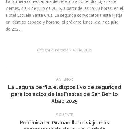
La primera convocatoria del referido acto tendrá lugar este
viernes, día 4 de julio de 2025, a partir de las 19:00 horas, en el
Hotel Escuela Santa Cruz. La segunda convocatoria está fijada
en idéntico espacio y horario, el próximo lunes, día 7 de julio
de 2025.
Categoría:
Portada
4 julio, 2025
Navegación
ANTERIOR
entre
La Laguna perfila el dispositivo de seguridad
Publicación
para los actos de las Fiestas de San Benito
publicaciones
anterior:
Abad 2025
SIGUIENTE
Polémica en Granadilla: el viaje más
Publicación