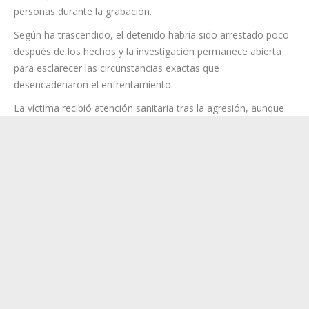
de sangre tras el brutal impacto sufrido por la víctima.
El ambiente entre los presentes era de absoluto nerviosismo.
Algunos testigos gritaban pidiendo calma mientras otros
reclamaban al hombre herido que abandonara el lugar cuanto
antes. “¡Márchate de ahí, Raúl!”, se escucha decir a varias
personas durante la grabación.
Según ha trascendido, el detenido habría sido arrestado poco
después de los hechos y la investigación permanece abierta
para esclarecer las circunstancias exactas que
desencadenaron el enfrentamiento.
La víctima recibió atención sanitaria tras la agresión, aunque
por el momento no ha trascendido oficialmente el alcance de
las lesiones sufridas.
El suceso ha causado una gran impresión en San Andrés y
Sauces debido a la extrema violencia reflejada en las
imágenes y a la rápida intervención policial que evitó que la
situación pudiera derivar en consecuencias aún más graves.