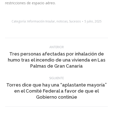
euros, especialmente si se compromete la seguridad de las
personas o de infraestructuras.
La Policía Nacional recuerda a los operadores de drones que
antes de volar deben consultar los avisos aeronáuticos
(NOTAM) que se publican oficialmente y comprobar las
restricciones de espacio aéreo.
Categoría:
Información Insular
,
noticias
,
Sucesos
5 julio, 2025
Navegación
ANTERIOR
entre
Tres personas afectadas por inhalación de
Publicación
humo tras el incendio de una vivienda en Las
publicaciones
anterior:
Palmas de Gran Canaria
SIGUIENTE