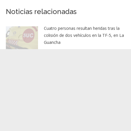
Torres dice que hay una “aplastante mayoría”
Publicación
en el Comité Federal a favor de que el
siguiente:
Gobierno continúe
Noticias relacionadas
Cuatro personas resultan heridas tras la
colisión de dos vehículos en la TF-5, en La
Guancha
6 agosto, 2026
La entrada en vigor de la nueva Ley de
Cabildos modifica las obligaciones de
publicidad activa de las corporaciones
insulares y municipales
6 agosto, 2026