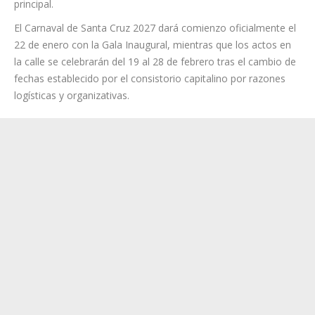
Este enfoque convierte al Carnaval en un gran imperio
entendido desde la fiesta: un espacio donde comparsas,
murgas, reinas, rondallas, grupos coreográficos y musicales,
carrozas y ciudadanía dan forma a un tejido cultural que está
vivo y en continuo movimiento, con la calle como escenario
principal.
El Carnaval de Santa Cruz 2027 dará comienzo oficialmente el
22 de enero con la Gala Inaugural, mientras que los actos en
la calle se celebrarán del 19 al 28 de febrero tras el cambio de
fechas establecido por el consistorio capitalino por razones
logísticas y organizativas.
Categoría:
Portada
18 mayo, 2026
Navegación
ANTERIOR