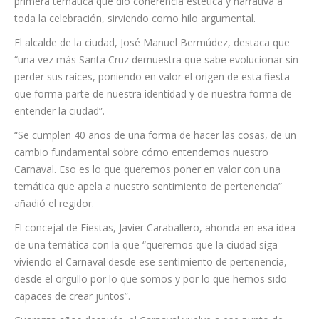
representa en la búsqueda de rendir tributo a la esencia del
carnaval.
En 1987, hace 40 años, Roma marcó un antes y un después
en la historia del Carnaval de Santa Cruz, al convertirse en la
primera temática que dio coherencia estética y narrativa a
toda la celebración, sirviendo como hilo argumental.
El alcalde de la ciudad, José Manuel Bermúdez, destaca que
“una vez más Santa Cruz demuestra que sabe evolucionar sin
perder sus raíces, poniendo en valor el origen de esta fiesta
que forma parte de nuestra identidad y de nuestra forma de
entender la ciudad”.
“Se cumplen 40 años de una forma de hacer las cosas, de un
cambio fundamental sobre cómo entendemos nuestro
Carnaval. Eso es lo que queremos poner en valor con una
temática que apela a nuestro sentimiento de pertenencia”
añadió el regidor.
El concejal de Fiestas, Javier Caraballero, ahonda en esa idea