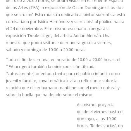
aspectos sobre esta embarcación a partir de varias unidades
de contenido. De lunes a sábado, de 9:00 a 19:00 horas, y
domingos y festivos, de 10:00 a 17:00 horas.
Tanto el viernes 5, como el sábado 6 y el domingo 7 de julio,
de 10:00 a 20:00 horas, se podrá visitar en el Tenerife Espacio
de las Artes (TEA) la exposición de Óscar Domínguez ‘Los dos
que se cruzan’. Esta muestra dedicada al pintor surrealista está
comisariada por Isidro Hernández y se recibirá al público hasta
el 24 de noviembre. Este mismo escenario albergará la
exposición ‘Doble ciego’, del artista Adrián Alemán. Una
muestra que podrá visitarse de manera gratuita viernes,
sábado y domingo de 10:00 a 20:00 horas.
Todo el fin de semana, en horario de 10:00 a 20:00 horas, el
TEA acogerá también la miniexposición titulada
‘Naturalmente’, orientada tanto para el público infantil como
juvenil y familiar, cuya temática invita a reflexionar sobre la
relación que el ser humano mantiene con el medio natural y
sobre la huella que ha dejado sobre el mismo.