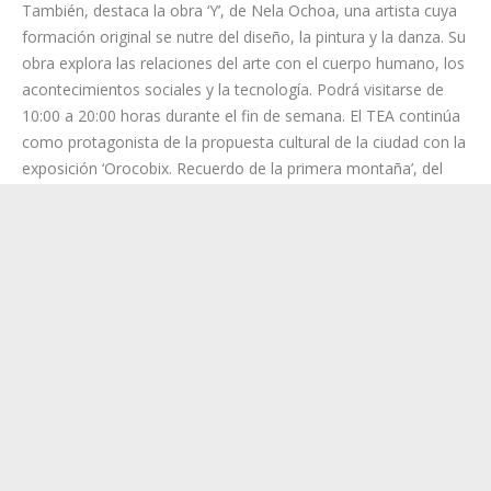
10:00 a 20:00 horas durante el fin de semana. El TEA continúa
como protagonista de la propuesta cultural de la ciudad con la
exposición ‘Orocobix. Recuerdo de la primera montaña’, del
artista Jorge González. Esta muestra es un encuentro de
formas, intenciones, voluntades, cosechas, cultivos y tejidos,
con y entre seres. Podrá visitarse en horario de 10:00 a 20:00
horas.
La Galería Bibli, en la calle San Francisco Javier, ofrece al
público la muestra ‘Oblación’, un proyecto expositivo del
escultor Miguel Ángel Martín, con visitas desde este viernes en
horario de 10:00 a 20:00 horas. Por su parte, el Espacio
Cultural Desván Blanco tendrá la exposición ‘El sexo sentido
con-sentido’, con Román Hernández (presentación e
ilustraciones literarias de Fermín Higuera y textos de Juan
Carlos de Sancho y Sabas Martín), que podrá visitarse hasta el
28 de julio, en horario de 17:00 a 20:00 horas.
La sala de arte García Sanabria acoge la exposición
‘Fragmentación’, de la artista Elisa Pinto, que incluye varias