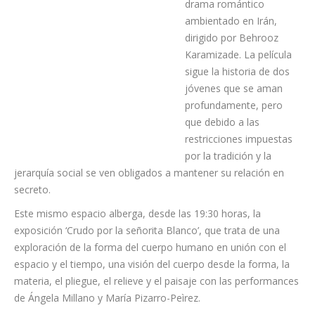
Asimismo, proyecta
desde el viernes hasta el domingo, a las 19:00 horas, ‘Redes
vacías’, un drama romántico ambientado en Irán, dirigido por
Behrooz Karamizade. La película sigue la historia de dos
jóvenes que se aman profundamente, pero que debido a las
restricciones impuestas por la tradición y la jerarquía social se
ven obligados a mantener su relación en secreto.
Este mismo espacio alberga, desde las 19:30 horas, la
exposición ‘Crudo por la señorita Blanco’, que trata de una
exploración de la forma del cuerpo humano en unión con el
espacio y el tiempo, una visión del cuerpo desde la forma, la
materia, el pliegue, el relieve y el paisaje con las performances
de Ángela Millano y María Pizarro-Peìrez.
También, destaca la obra ‘Y’, de Nela Ochoa, una artista cuya
formación original se nutre del diseño, la pintura y la danza. Su
obra explora las relaciones del arte con el cuerpo humano, los
acontecimientos sociales y la tecnología. Podrá visitarse de