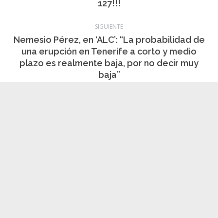
Nemesio Pérez, en ‘ALC’: “La probabilidad de
una erupción en Tenerife a corto y medio
Publicación
plazo es realmente baja, por no decir muy
siguiente:
baja”
Noticias relacionadas
El Cabildo de Tenerife se reúne con los
vecinos del PRIS de Tacoronte para
explicar el proyecto de mejora hidráulica
de la carretera TF-165
7 agosto, 2026
La campaña de verano del Bono
Consumo inyecta más de 1,1 millones de
euros en el tejido económico de La