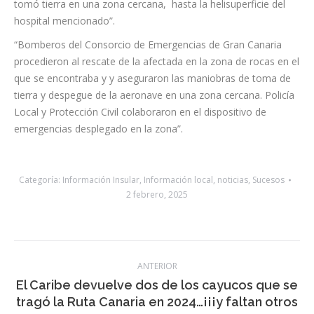
procedieron al rescate de la afectada en la zona de rocas en el
que se encontraba y y aseguraron las maniobras de toma de
tierra y despegue de la aeronave en una zona cercana. Policía
Local y Protección Civil colaboraron en el dispositivo de
emergencias desplegado en la zona”.
Categoría:
Información Insular
,
Información local
,
noticias
,
Sucesos
2 febrero, 2025
Navegación
ANTERIOR
entre
El Caribe devuelve dos de los cayucos que se
Publicación
tragó la Ruta Canaria en 2024…¡¡¡y faltan otros
publicaciones
anterior:
127!!!
SIGUIENTE