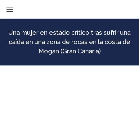
Una mujer en estado crítico tras sufrir una
caída en una zona de rocas en la costa de
Mogán (Gran Canaria)
En la mañana de este domingo (2 de febrero), un mujer ha
resultado herida en estado crítico tras sufrir una caída en una
zona de la Playa del Cura, en el municipio de Mogán (Gran
Canaria), según se informa en un comunicado del Centro
Coordinador de Emergencias y Seguridad (CECOES) 1-1-2 del