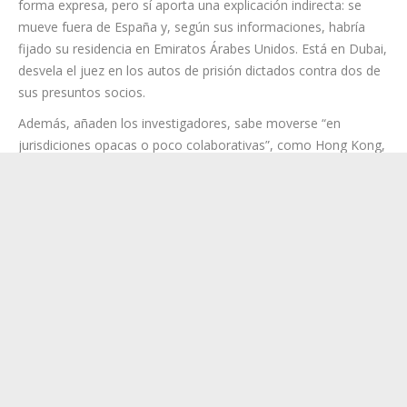
forma expresa, pero sí aporta una explicación indirecta: se
mueve fuera de España y, según sus informaciones, habría
fijado su residencia en Emiratos Árabes Unidos. Está en Dubai,
desvela el juez en los autos de prisión dictados contra dos de
sus presuntos socios.
Además, añaden los investigadores, sabe moverse “en
jurisdiciones opacas o poco colaborativas”, como Hong Kong,
donde se registró la constitución de FX Winning el 7 de abril de
2020, con él como director, aunque un año después, en julio
de 2021, renunció al cargo y vendió sus acciones con “la
presunta estafa ya en funcionamiento”.
Sin embargo, la UCO sostiene que pilotaba “en la sombra”
toda la trama societaria de FX Winning (con firmas como We
Are Turbo, MAM, The Secrets Tours o The Billion Enterprises),
“planificaba” operaciones desde países como Estonia, Estados
Unidos y Reino Unido y habría recibido “más de 4.000 bitcoíns
y más de 3,3 millones de euros en transferencias bancarias,
provenientes de la estafa, que a fecha de este informe