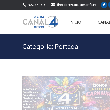
922 271 215
direccion@canal4tenerife.tv
Fac
pag
ope
INICIO
CANAL
in
ne
win
Categoría:
Portada