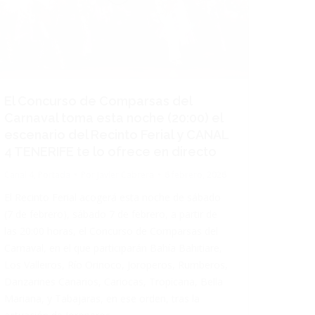
El Concurso de Comparsas del
Carnaval toma esta noche (20:00) el
escenario del Recinto Ferial y CANAL
4 TENERIFE te lo ofrece en directo
Canal 4
,
Portada
Por
Javier Cabrera
6 febrero, 2026
El Recinto Ferial acogerá esta noche de sábado
(7 de febrero), sábado 7 de febrero, a partir de
las 20:00 horas, el Concurso de Comparsas del
Carnaval, en el que participarán Bahía Bahitiare,
Los Valleiros, Río Orinoco, Joroperos, Rumberos,
Danzarines Canarios, Cariocas, Tropicana, Bella
Mariana, y Tabajaras, en ese orden, tras la