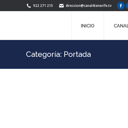
922 271 215
direccion@canal4tenerife.tv
Fac
pag
ope
INICIO
CANAL
in
ne
win
Categoría:
Portada