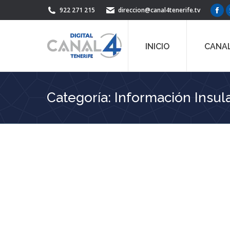
922 271 215
direccion@canal4tenerife.tv
Fac
pag
ope
INICIO
CANAL
in
ne
win
Categoría:
Información Insul