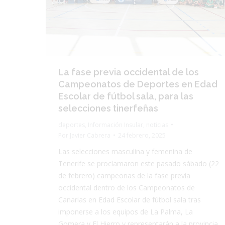
La fase previa occidental de los
Campeonatos de Deportes en Edad
Escolar de fútbol sala, para las
selecciones tinerfeñas
deportes
,
Información Insular
,
noticias
Por
Javier Cabrera
24 febrero, 2025
Las selecciones masculina y femenina de
Tenerife se proclamaron este pasado sábado (22
de febrero) campeonas de la fase previa
occidental dentro de los Campeonatos de
Canarias en Edad Escolar de fútbol sala tras
imponerse a los equipos de La Palma, La
Gomera y El Hierro y representarán a la provincia