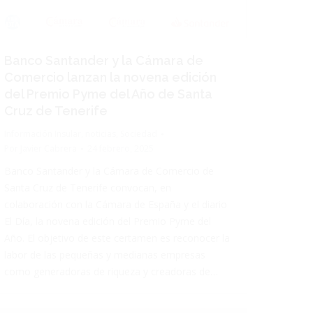
Banco Santander y la Cámara de
Comercio lanzan la novena edición
del Premio Pyme del Año de Santa
Cruz de Tenerife
Información Insular
,
noticias
,
Sociedad
Por
Javier Cabrera
24 febrero, 2025
Banco Santander y la Cámara de Comercio de
Santa Cruz de Tenerife convocan, en
colaboración con la Cámara de España y el diario
El Día, la novena edición del Premio Pyme del
Año. El objetivo de este certamen es reconocer la
labor de las pequeñas y medianas empresas
como generadoras de riqueza y creadoras de…