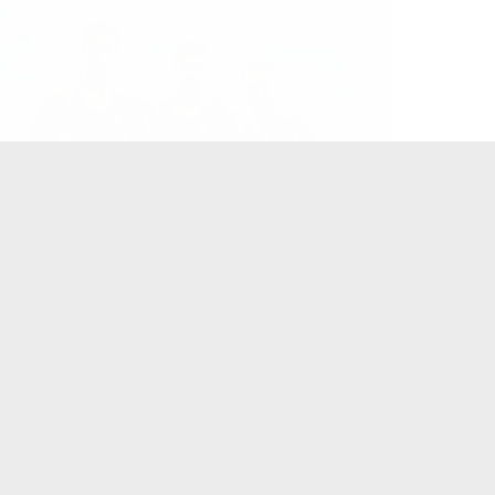
Ioné Yanes bate el récord de
Canarias de 200 metros lisos bajo
techo
Canarias
,
deportes
,
Información Insular
,
noticias
Por
Javier Cabrera
23 febrero, 2025
El atleta del Tenerife CajaCanarias Ioné Yanes
batió este fin de semana, en el marco del