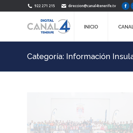
922 271 215
direccion@canal4tenerife.tv
Fac
pag
ope
INICIO
CANAL
in
ne
win
Categoría:
Información Insul