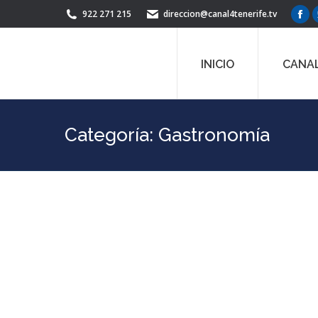
922 271 215
direccion@canal4tenerife.tv
Fac
pag
ope
INICIO
CANAL
in
ne
win
Categoría:
Gastronomía