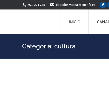
922 271 215
direccion@canal4tenerife.tv
Fac
pag
ope
INICIO
CANAL
in
ne
win
Categoría:
cultura