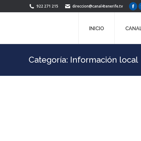
922 271 215
direccion@canal4tenerife.tv
Fac
pag
ope
INICIO
CANAL
in
ne
win
Categoría:
Información local