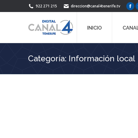
922 271 215
direccion@canal4tenerife.tv
Fac
pag
ope
INICIO
CANAL
in
ne
win
Categoría:
Información local