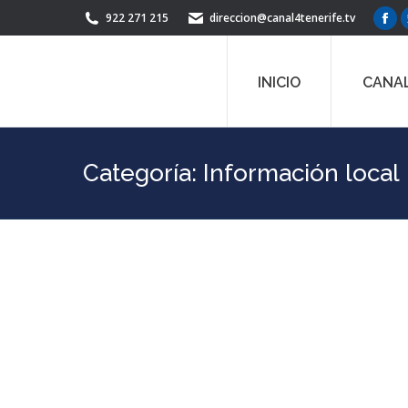
922 271 215
direccion@canal4tenerife.tv
Fac
pag
ope
INICIO
CANAL
in
ne
win
Categoría:
Información local